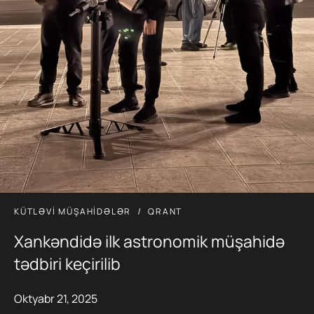
KÜTLƏVI MÜŞAHIDƏLƏR
QRANT
Xankəndidə ilk astronomik müşahidə
tədbiri keçirilib
Oktyabr 21, 2025