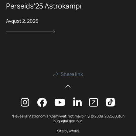
Perseids'25 Astrokampı
Avqust 2, 2025
Share link
“Həvəskar Astronomlar Cəmiyyəti” ictimai birliyi © 2009-2025, Bütün
hüquqlar qorunur.
Site by
wfolio