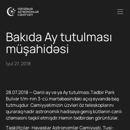
Bakıda Ay tutulması
müşahidəsi
İyul 27, 2018
28.07.2018 — Qanlı ay və ya Ay tutulması.Tədbir Park
Bulvar t/m-nin 3-cü mərtəbəsindəki açıq eyvanda baş
tutmuşdur. Cəmiyyətimizin üzvləri öz teleskoplarını
quraraq nadir astronomik hadisəyə geniş kütlənin canlı
izləməsini təşkil etmişdir.Həmin tədbirdən görüntülər.
Təşkiltçılar: Həvəskar Astronomlar Cəmiyyəti, Tusi-