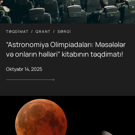
TƏQDIMAT
QRANT
SƏRGI
“Astronomiya Olimpiadaları: Məsələlər
və onların həlləri” kitabının təqdimatı!
Oktyabr 14, 2025