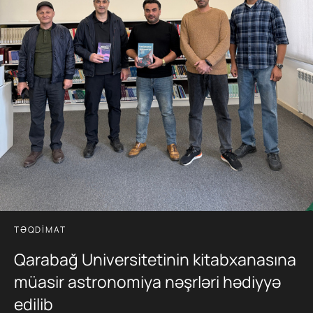
TƏQDIMAT
Qarabağ Universitetinin kitabxanasına
müasir astronomiya nəşrləri hədiyyə
edilib