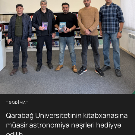
TƏQDIMAT
Qarabağ Universitetinin kitabxanasına
müasir astronomiya nəşrləri hədiyyə
edilib