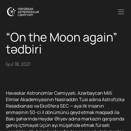
“On the Moon again”
tədbiri
İyul 18, 2021
Həvəskar Astronomlar Cəmiyyəti, Azərbaycan Milli
Elmlər Akademiyasının Nəsirəddin Tusi adına Astrofizika
Rəsədxanası və EkoSfera SEC — aya ilk insanın
enməsinin 50-ci il dönümünü qeyd etmək məqsədi ilə
Bakı şəhərində Heydər Əliyev adına mərkəzin qarşısında
geniş içtimayət üçün ayı müşahidə etmək fürsəti