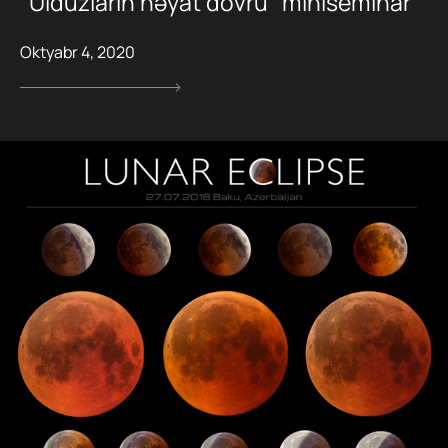
“Ulduzların həyat dövrü” miniseminar
Oktyabr 4, 2020