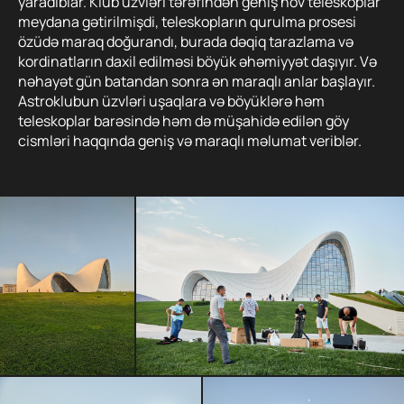
yaradıblar. Klub üzvləri tərəfindən geniş növ teleskoplar
meydana gətirilmişdi, teleskopların qurulma prosesi
özüdə maraq doğurandı, burada dəqiq tarazlama və
kordinatların daxil edilməsi böyük əhəmiyyət daşıyır. Və
nəhayət gün batandan sonra ən maraqlı anlar başlayır.
Astroklubun üzvləri uşaqlara və böyüklərə həm
teleskoplar barəsində həm də müşahidə edilən göy
cismləri haqqında geniş və maraqlı məlumat veriblər.