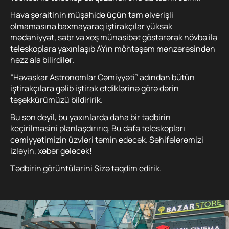
Hava şəraitinin müşahidə üçün tam əlverişli
olmamasına baxmayaraq iştirakçılar yüksək
mədəniyyət, səbr və xoş münasibət göstərərək növbə ilə
teleskoplara yaxınlaşıb AYın möhtəşəm mənzərəsindən
həzz ala bilirdilər.
“Həvəskar Astronomlar Cəmiyyəti” adından bütün
iştirakçılara gəlib iştirak etdiklərinə görə dərin
təşəkkürümüzü bildiririk.
Bu son deyil, bu yaxınlarda daha bir tədbirin
keçirilməsini planlaşdırırıq. Bu dəfə teleskopları
cəmiyyətimizin üzvləri təmin edəcək. Səhifələrəmizi
izləyin, xəbər gələcək!
Tədbirin görüntülərini Sizə təqdim edirik.