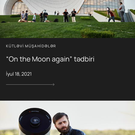
KÜTLƏVI MÜŞAHIDƏLƏR
“On the Moon again” tədbiri
İyul 18, 2021