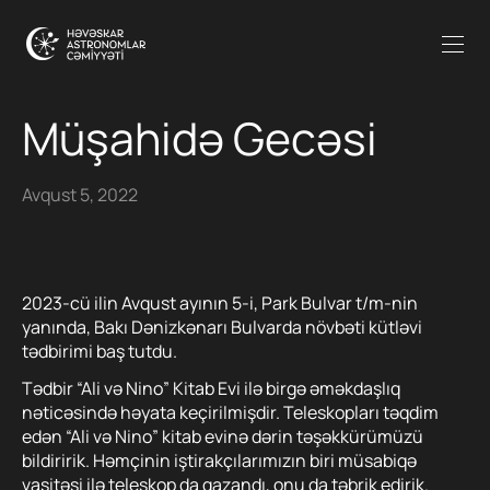
Müşahidə Gecəsi
Avqust 5, 2022
2023-cü ilin Avqust ayının 5-i, Park Bulvar t/m-nin
yanında, Bakı Dənizkənarı Bulvarda növbəti kütləvi
tədbirimi baş tutdu.
Tədbir “Ali və Nino” Kitab Evi ilə birgə əməkdaşlıq
nəticəsində həyata keçirilmişdir. Teleskopları təqdim
edən “Ali və Nino” kitab evinə dərin təşəkkürümüzü
bildiririk. Həmçinin iştirakçılarımızın biri müsabiqə
vasitəsi ilə teleskop da qazandı, onu da təbrik edirik.