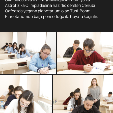
Astrofizika Olimpiadasına hazırlıq dərsləri Cənubi
Qafqazda yeganə planetarium olan Tusi-Bohm
Planetariumun baş sponsorluğu ilə həyata keçirilir.