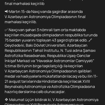
final mərhələsi keçirilib
📢 Martın 15-də Naxçıvanda şagirdlər arasında
V Azərbaycan Astronomiya Olimpiadasının final
mərhələsi keçirilib.
✅ ️Naxçıvan şəhəri 3 nömrəli tam orta məktəbdə
keçirilən müsabiqədə olimpiadanın respublika turunda
75 baldan yuxarını toplayan 43 şagird iştirak edib. 🔗
Qeyd edə ki, Bakı Dövlət Universiteti, Azərbaycan
Respublikasının Təhsil İnstitutu, N. Tusi adına Şamaxı
Astrofizika Rəsədxanası, Respublika Uşaq-Gənclər
İnkişaf Mərkəzi və “Həvəskar Astronomlar Cəmiyyəti”
İctimai Birliyinin birgə təşkilatçılığı ilə keçirilən
V Azərbaycan Astronomiya Olimpiadasının qalibləri
medal və hədiyyələrlə mükafatlandırılacaq və bu ilin 11-
21 avqust tarixlərində Hindistanda keçiriləcək XVIII
Beynəlxalq Astronomiya və Astrofizika Olimpiadasına
hazırlıq dərslərinə cəlb olunacaqlar.
🔷 ️Məlumat üçün bildirək ki, V Azərbaycan Astronomiya
Olimpiadası və XVII Beynəlxalq Astronomiya və