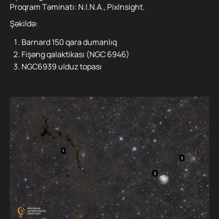
Proqram Təminatı: N.I.N.A., PixInsight.
Şəkildə:
Barnard 150 qara dumanlıq
Fişəng qalaktikası (NGC 6946)
NGC6939 ulduz topası