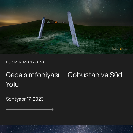
KOSMIK MƏNZƏRƏ
Gecə simfoniyası — Qobustan və Süd
Yolu
Sentyabr 17, 2023