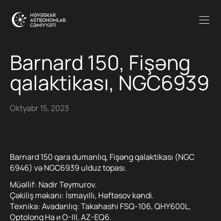
Barnard 150, Fişəng
qalaktikası, NGC6939
Oktyabr 15, 2023
Barnard 150 qara dumanlıq, Fişəng qalaktikası (NGC
6946) və NGC6939 ulduz topası.
Müəllif: Nadir Teymurov.
Çəkiliş məkanı: İsmayıllı, Həftəsov kəndi.
Texnika: Avadanlıq: Takahashi FSQ-106, QHY600L,
Optolong Ha и O-III, AZ-EQ6.