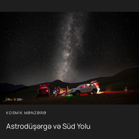
KOSMIK MƏNZƏRƏ
Astrodüşərgə və Süd Yolu